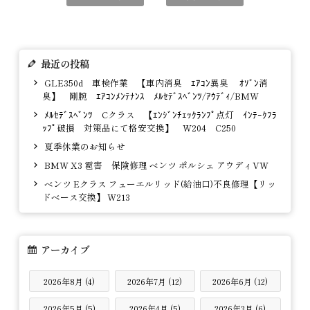
最近の投稿
GLE350d 車検作業 【車内消臭 ｴｱｺﾝ異臭 ｵｿﾞﾝ消
臭】 剛腕 ｴｱｺﾝﾒﾝﾃﾅﾝｽ ﾒﾙｾﾃﾞｽﾍﾞﾝﾂ/ｱｳﾃﾞｨ/BMW
ﾒﾙｾﾃﾞｽﾍﾞﾝﾂ Cクラス 【ｴﾝｼﾞﾝﾁｪｯｸﾗﾝﾌﾟ点灯 ｲﾝﾃｰｸﾌﾗ
ｯﾌﾟ破損 対策品にて格安交換】 W204 C250
夏季休業のお知らせ
BMW X3 雹害 保険修理 ベンツ ポルシェ アウディVW
ベンツ Eクラス フューエルリッド(給油口)不良修理【リッ
ドベース交換】 W213
アーカイブ
2026年8月 (4)
2026年7月 (12)
2026年6月 (12)
2026年5月 (5)
2026年4月 (5)
2026年3月 (6)