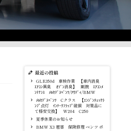
最近の投稿
GLE350d 車検作業 【車内消臭
ｴｱｺﾝ異臭 ｵｿﾞﾝ消臭】 剛腕 ｴｱｺﾝﾒ
ﾝﾃﾅﾝｽ ﾒﾙｾﾃﾞｽﾍﾞﾝﾂ/ｱｳﾃﾞｨ/BMW
ﾒﾙｾﾃﾞｽﾍﾞﾝﾂ Cクラス 【ｴﾝｼﾞﾝﾁｪｯｸﾗ
ﾝﾌﾟ点灯 ｲﾝﾃｰｸﾌﾗｯﾌﾟ破損 対策品に
て格安交換】 W204 C250
夏季休業のお知らせ
BMW X3 雹害 保険修理 ベンツ ポ