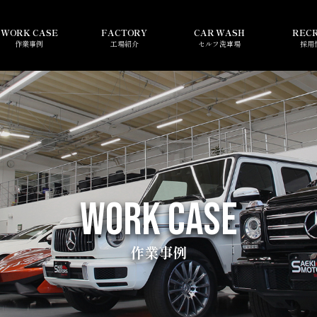
WORK CASE
FACTORY
CAR WASH
REC
作業事例
工場紹介
セルフ洗車場
採用
WORK CASE
作業事例