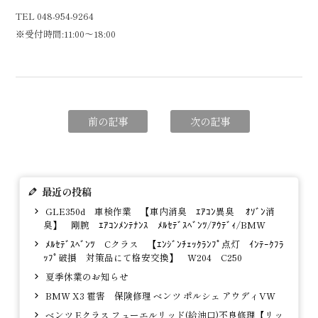
TEL 048-954-9264
※受付時間:11:00～18:00
前の記事
次の記事
最近の投稿
GLE350d 車検作業 【車内消臭 ｴｱｺﾝ異臭 ｵｿﾞﾝ消
臭】 剛腕 ｴｱｺﾝﾒﾝﾃﾅﾝｽ ﾒﾙｾﾃﾞｽﾍﾞﾝﾂ/ｱｳﾃﾞｨ/BMW
ﾒﾙｾﾃﾞｽﾍﾞﾝﾂ Cクラス 【ｴﾝｼﾞﾝﾁｪｯｸﾗﾝﾌﾟ点灯 ｲﾝﾃｰｸﾌﾗ
ｯﾌﾟ破損 対策品にて格安交換】 W204 C250
夏季休業のお知らせ
BMW X3 雹害 保険修理 ベンツ ポルシェ アウディVW
ベンツ Eクラス フューエルリッド(給油口)不良修理【リッ