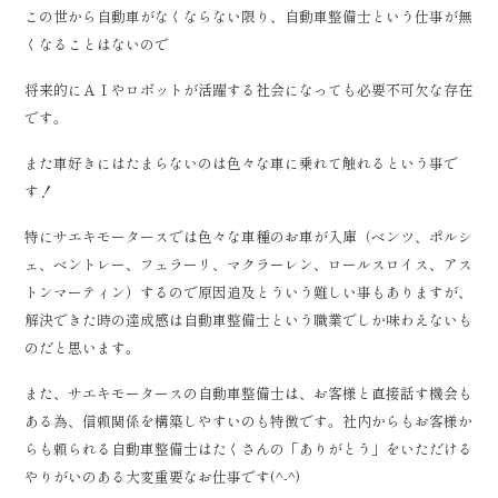
この世から自動車がなくならない限り、自動車整備士という仕事が無
くなることはないので
将来的にＡＩやロボットが活躍する社会になっても必要不可欠な存在
です。
また車好きにはたまらないのは色々な車に乗れて触れるという事で
す！
特にサエキモータースでは色々な車種のお車が入庫（ベンツ、ポルシ
ェ、ベントレー、フェラーリ、マクラーレン、ロールスロイス、アス
トンマーティン）するので原因追及とういう難しい事もありますが、
解決できた時の達成感は自動車整備士という職業でしか味わえないも
のだと思います。
また、サエキモータースの自動車整備士は、お客様と直接話す機会も
ある為、信頼関係を構築しやすいのも特徴です。社内からもお客様か
らも頼られる自動車整備士はたくさんの「ありがとう」をいただける
やりがいのある大変重要なお仕事です(^-^)