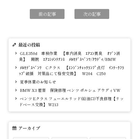
前の記事
次の記事
最近の投稿
GLE350d 車検作業 【車内消臭 ｴｱｺﾝ異臭 ｵｿﾞﾝ消
臭】 剛腕 ｴｱｺﾝﾒﾝﾃﾅﾝｽ ﾒﾙｾﾃﾞｽﾍﾞﾝﾂ/ｱｳﾃﾞｨ/BMW
ﾒﾙｾﾃﾞｽﾍﾞﾝﾂ Cクラス 【ｴﾝｼﾞﾝﾁｪｯｸﾗﾝﾌﾟ点灯 ｲﾝﾃｰｸﾌﾗ
ｯﾌﾟ破損 対策品にて格安交換】 W204 C250
夏季休業のお知らせ
BMW X3 雹害 保険修理 ベンツ ポルシェ アウディVW
ベンツ Eクラス フューエルリッド(給油口)不良修理【リッ
ドベース交換】 W213
アーカイブ