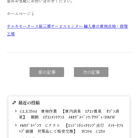
是非お気軽にお問い合わせください。
ホームページ↓
サエキモータース新三郷サービスセンター 輸入車の車検点検・修理
工場
前の記事
次の記事
最近の投稿
GLE350d 車検作業 【車内消臭 ｴｱｺﾝ異臭 ｵｿﾞﾝ消
臭】 剛腕 ｴｱｺﾝﾒﾝﾃﾅﾝｽ ﾒﾙｾﾃﾞｽﾍﾞﾝﾂ/ｱｳﾃﾞｨ/BMW
ﾒﾙｾﾃﾞｽﾍﾞﾝﾂ Cクラス 【ｴﾝｼﾞﾝﾁｪｯｸﾗﾝﾌﾟ点灯 ｲﾝﾃｰｸﾌﾗ
ｯﾌﾟ破損 対策品にて格安交換】 W204 C250