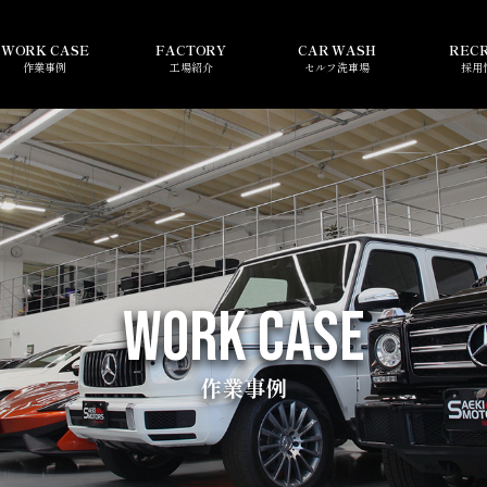
WORK CASE
FACTORY
CAR WASH
REC
作業事例
工場紹介
セルフ洗車場
採用
WORK CASE
作業事例