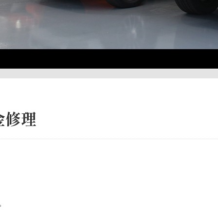
金修理
。