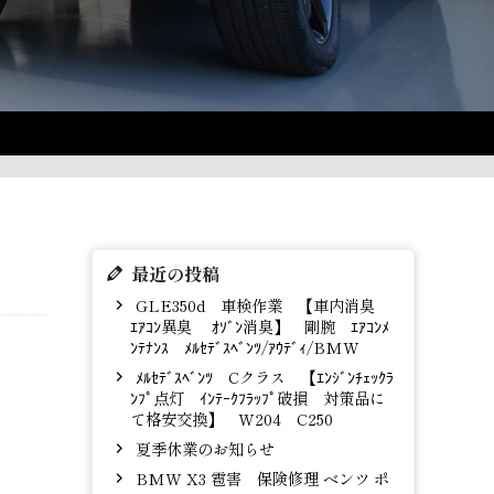
最近の投稿
GLE350d 車検作業 【車内消臭
ｴｱｺﾝ異臭 ｵｿﾞﾝ消臭】 剛腕 ｴｱｺﾝﾒ
ﾝﾃﾅﾝｽ ﾒﾙｾﾃﾞｽﾍﾞﾝﾂ/ｱｳﾃﾞｨ/BMW
ﾒﾙｾﾃﾞｽﾍﾞﾝﾂ Cクラス 【ｴﾝｼﾞﾝﾁｪｯｸﾗ
ﾝﾌﾟ点灯 ｲﾝﾃｰｸﾌﾗｯﾌﾟ破損 対策品に
て格安交換】 W204 C250
夏季休業のお知らせ
BMW X3 雹害 保険修理 ベンツ ポ