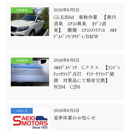
2026年8月5日
作業事例
GLE350d 車検作業 【車内
消臭 ｴｱｺﾝ異臭 ｵｿﾞﾝ消
臭】 剛腕 ｴｱｺﾝﾒﾝﾃﾅﾝｽ ﾒﾙｾ
ﾃﾞｽﾍﾞﾝﾂ/ｱｳﾃﾞｨ/BMW
2026年8月5日
作業事例
ﾒﾙｾﾃﾞｽﾍﾞﾝﾂ Cクラス 【ｴﾝｼﾞﾝ
ﾁｪｯｸﾗﾝﾌﾟ点灯 ｲﾝﾃｰｸﾌﾗｯﾌﾟ破
損 対策品にて格安交換】
W204 C250
2026年8月3日
お知らせ
夏季休業のお知らせ