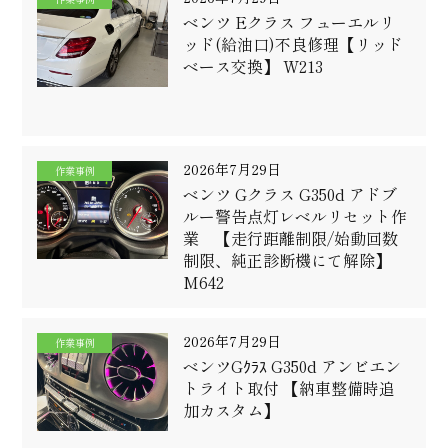
ベンツ Eクラス フューエルリ
ッド(給油口)不良修理【リッド
ベース交換】 W213
2026年7月29日
作業事例
ベンツ Gクラス G350d アドブ
ルー警告点灯レベルリセット作
業 【走行距離制限/始動回数
制限、純正診断機にて解除】
M642
2026年7月29日
作業事例
ベンツGｸﾗｽ G350d アンビエン
トライト取付 【納車整備時追
加カスタム】