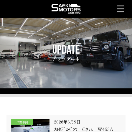
UPDATE
アップデート
2026年8月9日
作業事例
ﾒﾙｾﾃﾞｽﾍﾞﾝﾂ Gｸﾗｽ W463A