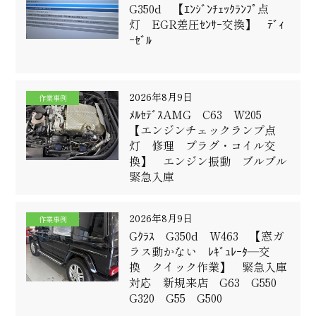
G350d 【ｴﾝｼﾞﾝﾁｪｯｸﾗﾝﾌﾟ点
灯 EGR差圧ｾﾝｻｰ交換】 ﾃﾞｨ
ｰｾﾞﾙ
2026年8月9日
作業事例
ﾒﾙｾﾃﾞｽAMG C63 W205
【エンジンチェックランプ点
灯 修理 プラグ・コイル交
換】 エンジン振動 ブルブル
緊急入庫
2026年8月9日
作業事例
Gｸﾗｽ G350d W463 【窓ガ
ラス動かない ﾚｷﾞｭﾚｰﾀ―交
換 クイック作業】 緊急入庫
対応 新規来店 G63 G550
G320 G55 G500