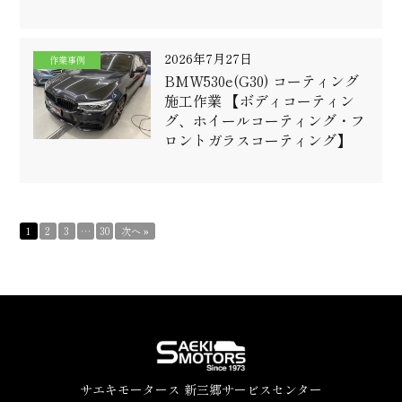
2026年7月27日
作業事例
BMW530e(G30) コーティング
施工作業 【ボディコーティン
グ、ホイールコーティング・フ
ロントガラスコーティング】
1
2
3
…
30
次へ »
サエキモータース 新三郷サービスセンター