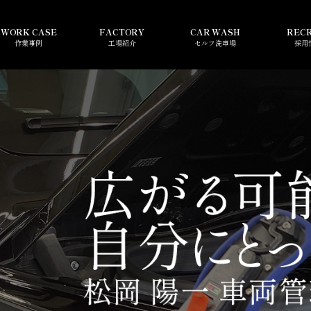
WORK CASE
FACTORY
CAR WASH
REC
作業事例
工場紹介
セルフ洗車場
採用