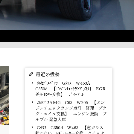
最近の投稿
ﾒﾙｾﾃﾞｽﾍﾞﾝﾂ Gｸﾗｽ W463A
G350d 【ｴﾝｼﾞﾝﾁｪｯｸﾗﾝﾌﾟ点灯 EGR
差圧ｾﾝｻｰ交換】 ﾃﾞｨｰｾﾞﾙ
ﾒﾙｾﾃﾞｽAMG C63 W205 【エン
ジンチェックランプ点灯 修理 プラ
グ・コイル交換】 エンジン振動 ブ
ルブル 緊急入庫
Gｸﾗｽ G350d W463 【窓ガラス
動かない ﾚｷﾞｭﾚｰﾀ―交換 クイック