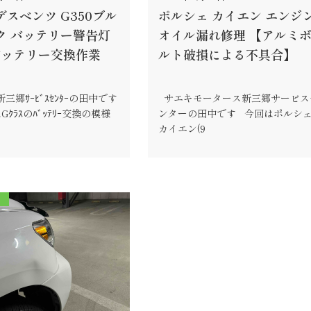
スベンツ G350ブル
ポルシェ カイエン エンジ
ク バッテリー警告灯
オイル漏れ修理 【アルミ
バッテリー交換作業
ルト破損による不具合】
ｰｽ新三郷ｻｰﾋﾞｽｾﾝﾀｰの田中です
サエキモータース新三郷サービス
ﾗｽのﾊﾞｯﾃﾘｰ交換の模様
ンターの田中です 今回はポルシ
カイエン(9