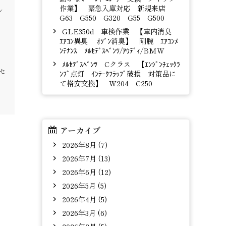
作業】 緊急入庫対応 新規来店
ン
G63 G550 G320 G55 G500
ボ
GLE350d 車検作業 【車内消臭
ｴｱｺﾝ異臭 ｵｿﾞﾝ消臭】 剛腕 ｴｱｺﾝﾒ
ﾝﾃﾅﾝｽ ﾒﾙｾﾃﾞｽﾍﾞﾝﾂ/ｱｳﾃﾞｨ/BMW
ﾒﾙｾﾃﾞｽﾍﾞﾝﾂ Cクラス 【ｴﾝｼﾞﾝﾁｪｯｸﾗ
セ
ﾝﾌﾟ点灯 ｲﾝﾃｰｸﾌﾗｯﾌﾟ破損 対策品に
ェ
て格安交換】 W204 C250
アーカイブ
2026年8月 (7)
2026年7月 (13)
2026年6月 (12)
2026年5月 (5)
2026年4月 (5)
2026年3月 (6)