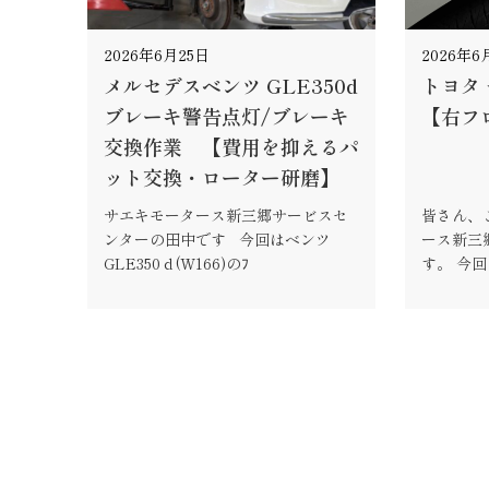
2026年6月25日
2026年6
メルセデスベンツ GLE350d
トヨタ
ブレーキ警告点灯/ブレーキ
【右フ
交換作業 【費用を抑えるパ
ット交換・ローター研磨】
サエキモータース新三郷サービスセ
皆さん、
ンターの田中です 今回はベンツ
ース新三
GLE350ｄ(W166)のﾌ
す。 今