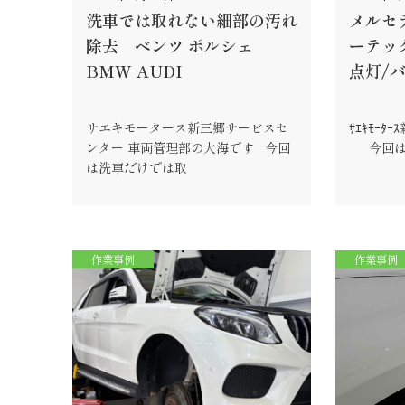
洗車では取れない細部の汚れ
メルセデ
除去 ベンツ ポルシェ
ーテッ
BMW AUDI
点灯/
サエキモータース新三郷サービスセ
ｻｴｷﾓｰﾀ
ンター 車両管理部の大海です 今回
今回はGｸ
は洗車だけでは取
作業事例
作業事例