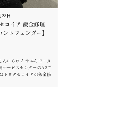
月23日
 セコイア 鈑金修理
ロントフェンダー】
こんにちわ！ サエキモータ
郷サービスセンターのA2で
回はトヨタセコイアの鈑金修