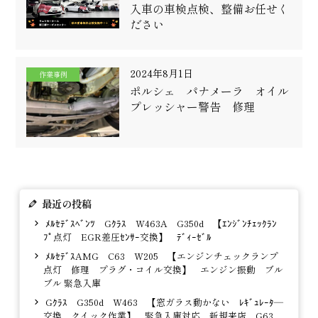
入車の車検点検、整備お任せく
ださい
2024年8月1日
作業事例
ポルシェ パナメーラ オイル
プレッシャー警告 修理
最近の投稿
ﾒﾙｾﾃﾞｽﾍﾞﾝﾂ Gｸﾗｽ W463A G350d 【ｴﾝｼﾞﾝﾁｪｯｸﾗﾝ
ﾌﾟ点灯 EGR差圧ｾﾝｻｰ交換】 ﾃﾞｨｰｾﾞﾙ
ﾒﾙｾﾃﾞｽAMG C63 W205 【エンジンチェックランプ
点灯 修理 プラグ・コイル交換】 エンジン振動 ブル
ブル 緊急入庫
Gｸﾗｽ G350d W463 【窓ガラス動かない ﾚｷﾞｭﾚｰﾀ―
交換 クイック作業】 緊急入庫対応 新規来店 G63