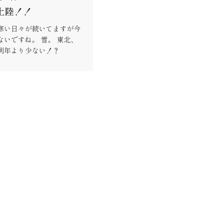
上陸！！
寒い日々が続いてますが今
ないですね。 雪。 東北、
例年より少ない！？