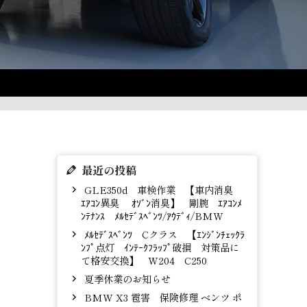
最近の投稿
GLE350d 車検作業 【車内消臭
ｴｱｺﾝ異臭 ｵｿﾞﾝ消臭】 剛腕 ｴｱｺﾝﾒ
ﾝﾃﾅﾝｽ ﾒﾙｾﾃﾞｽﾍﾞﾝﾂ/ｱｳﾃﾞｨ/BMW
ﾒﾙｾﾃﾞｽﾍﾞﾝﾂ Cクラス 【ｴﾝｼﾞﾝﾁｪｯｸﾗ
ﾝﾌﾟ点灯 ｲﾝﾃｰｸﾌﾗｯﾌﾟ破損 対策品に
て格安交換】 W204 C250
夏季休業のお知らせ
BMW X3 雹害 保険修理 ベンツ ポ