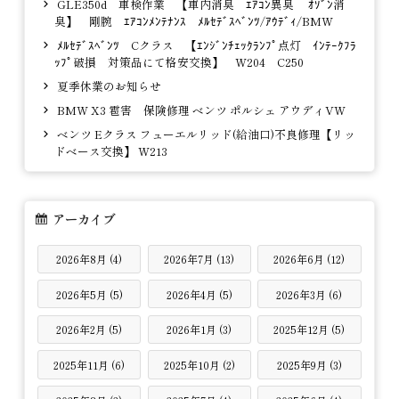
GLE350d 車検作業 【車内消臭 ｴｱｺﾝ異臭 ｵｿﾞﾝ消
臭】 剛腕 ｴｱｺﾝﾒﾝﾃﾅﾝｽ ﾒﾙｾﾃﾞｽﾍﾞﾝﾂ/ｱｳﾃﾞｨ/BMW
ﾒﾙｾﾃﾞｽﾍﾞﾝﾂ Cクラス 【ｴﾝｼﾞﾝﾁｪｯｸﾗﾝﾌﾟ点灯 ｲﾝﾃｰｸﾌﾗ
ｯﾌﾟ破損 対策品にて格安交換】 W204 C250
夏季休業のお知らせ
BMW X3 雹害 保険修理 ベンツ ポルシェ アウディVW
ベンツ Eクラス フューエルリッド(給油口)不良修理【リッ
ドベース交換】 W213
アーカイブ
2026年8月 (4)
2026年7月 (13)
2026年6月 (12)
2026年5月 (5)
2026年4月 (5)
2026年3月 (6)
2026年2月 (5)
2026年1月 (3)
2025年12月 (5)
2025年11月 (6)
2025年10月 (2)
2025年9月 (3)