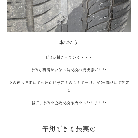
おおぅ
ﾋﾞｽが刺さっている・・・
ﾀｲﾔも残溝が少ない為交換推奨状態でした
その後も自走にてお出かけ予定とのことで一旦、ﾊﾟﾝｸ修理にて対応
し
後日、ﾀｲﾔを全数交換作業をいたしました
予想できる最悪の