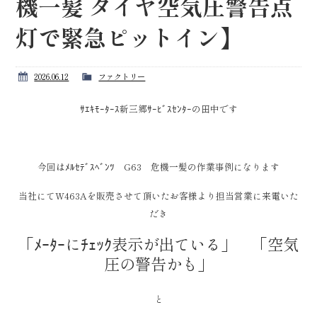
機一髪 タイヤ空気圧警告点
灯で緊急ピットイン】
2026.06.12
ファクトリー
ｻｴｷﾓｰﾀｰｽ新三郷ｻｰﾋﾞｽｾﾝﾀｰの田中です
今回はﾒﾙｾﾃﾞｽﾍﾞﾝﾂ G63 危機一髪の作業事例になります
当社にてW463Aを販売させて頂いたお客様より担当営業に来電いた
だき
「ﾒｰﾀｰにﾁｪｯｸ表示が出ている」 「空気
圧の警告かも」
と