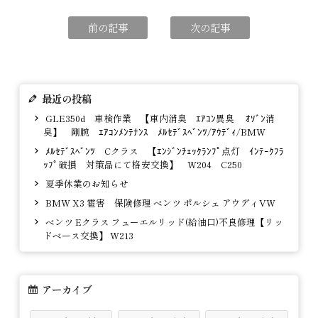
前の記事
次の記事
最近の投稿
GLE350d 車検作業 【車内消臭 ｴｱｺﾝ異臭 ｵｿﾞﾝ消
臭】 剛腕 ｴｱｺﾝﾒﾝﾃﾅﾝｽ ﾒﾙｾﾃﾞｽﾍﾞﾝﾂ/ｱｳﾃﾞｨ/BMW
ﾒﾙｾﾃﾞｽﾍﾞﾝﾂ Cクラス 【ｴﾝｼﾞﾝﾁｪｯｸﾗﾝﾌﾟ点灯 ｲﾝﾃｰｸﾌﾗ
ｯﾌﾟ破損 対策品にて格安交換】 W204 C250
夏季休業のお知らせ
BMW X3 雹害 保険修理 ベンツ ポルシェ アウディVW
ベンツ Eクラス フューエルリッド(給油口)不良修理【リッ
ドベース交換】 W213
アーカイブ