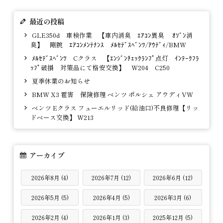
最近の投稿
GLE350d 車検作業 【車内消臭 ｴｱｺﾝ異臭 ｵｿﾞﾝ消
臭】 剛腕 ｴｱｺﾝﾒﾝﾃﾅﾝｽ ﾒﾙｾﾃﾞｽﾍﾞﾝﾂ/ｱｳﾃﾞｨ/BMW
ﾒﾙｾﾃﾞｽﾍﾞﾝﾂ Cクラス 【ｴﾝｼﾞﾝﾁｪｯｸﾗﾝﾌﾟ点灯 ｲﾝﾃｰｸﾌﾗ
ｯﾌﾟ破損 対策品にて格安交換】 W204 C250
夏季休業のお知らせ
BMW X3 雹害 保険修理 ベンツ ポルシェ アウディVW
ベンツ Eクラス フューエルリッド(給油口)不良修理【リッ
ドベース交換】 W213
アーカイブ
2026年8月 (4)
2026年7月 (12)
2026年6月 (12)
2026年5月 (5)
2026年4月 (5)
2026年3月 (6)
2026年2月 (4)
2026年1月 (3)
2025年12月 (5)