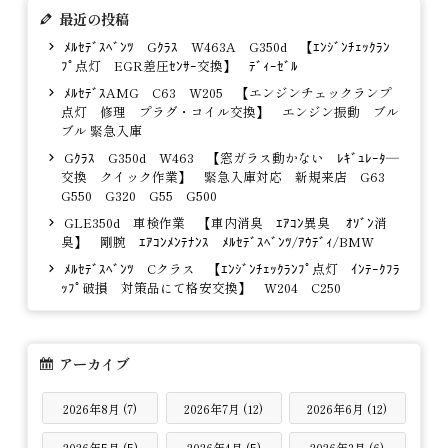
最近の投稿
ﾒﾙｾﾃﾞｽﾍﾞﾝﾂ Gｸﾗｽ W463A G350d 【ｴﾝｼﾞﾝﾁｪｯｸﾗﾝ
ﾌﾟ点灯 EGR差圧ｾﾝｻｰ交換】 ﾃﾞｨｰｾﾞﾙ
ﾒﾙｾﾃﾞｽAMG C63 W205 【エンジンチェックランプ
点灯 修理 プラグ・コイル交換】 エンジン振動 ブル
ブル 緊急入庫
Gｸﾗｽ G350d W463 【窓ガラス動かない ﾚｷﾞｭﾚｰﾀ―
交換 クイック作業】 緊急入庫対応 新規来店 G63
G550 G320 G55 G500
GLE350d 車検作業 【車内消臭 ｴｱｺﾝ異臭 ｵｿﾞﾝ消
臭】 剛腕 ｴｱｺﾝﾒﾝﾃﾅﾝｽ ﾒﾙｾﾃﾞｽﾍﾞﾝﾂ/ｱｳﾃﾞｨ/BMW
ﾒﾙｾﾃﾞｽﾍﾞﾝﾂ Cクラス 【ｴﾝｼﾞﾝﾁｪｯｸﾗﾝﾌﾟ点灯 ｲﾝﾃｰｸﾌﾗ
ｯﾌﾟ破損 対策品にて格安交換】 W204 C250
アーカイブ
2026年8月 (7)
2026年7月 (12)
2026年6月 (12)
2026年5月 (5)
2026年4月 (5)
2026年3月 (6)