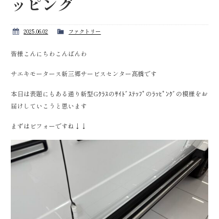
ッピング
2025.06.02
ファクトリー
皆様こんにちわこんばんわ
サエキモータース新三郷サービスセンター髙橋です
本日は表題にもある通り新型Gｸﾗｽのｻｲﾄﾞｽﾃｯﾌﾟのﾗｯﾋﾟﾝｸﾞの模様をお
届けしていこうと思います
まずはビフォーですね↓↓