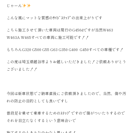
じゃーん
こんな風にマットな質感のｻｲﾄﾞｽﾃｯﾌﾟの出来上がりです
こちら施工させて頂いた車両は現行のG450dですが当然W463
W463A W465すべての車両に施工可能です！！
もちろんG320 G500 G55 G63 G350 G400 G450すべての車種です！
この度は埼玉県越谷市よりお越しいただきました！ご依頼ありがとう
ございました！！
今回は新車状態でご納車直後にご依頼頂きましたので、当然、傷や汚
れの防止の目的としても良いですし
普段足を乗せて乗車するためのｽﾃｯﾌﾟですので傷がついたりするので
それを目立たなくするという意味合いで
施工するのもありなのかなと思います！