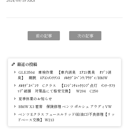
2024/09/19 AKS
前の記事
次の記事
最近の投稿
GLE350d 車検作業 【車内消臭 ｴｱｺﾝ異臭 ｵｿﾞﾝ消
臭】 剛腕 ｴｱｺﾝﾒﾝﾃﾅﾝｽ ﾒﾙｾﾃﾞｽﾍﾞﾝﾂ/ｱｳﾃﾞｨ/BMW
ﾒﾙｾﾃﾞｽﾍﾞﾝﾂ Cクラス 【ｴﾝｼﾞﾝﾁｪｯｸﾗﾝﾌﾟ点灯 ｲﾝﾃｰｸﾌﾗ
ｯﾌﾟ破損 対策品にて格安交換】 W204 C250
夏季休業のお知らせ
BMW X3 雹害 保険修理 ベンツ ポルシェ アウディVW
ベンツ Eクラス フューエルリッド(給油口)不良修理【リッ
ドベース交換】 W213