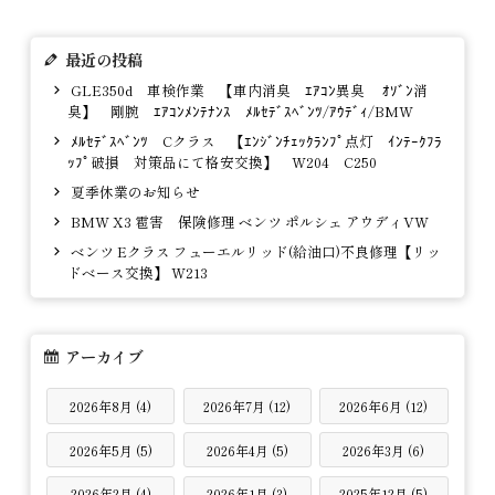
最近の投稿
GLE350d 車検作業 【車内消臭 ｴｱｺﾝ異臭 ｵｿﾞﾝ消
臭】 剛腕 ｴｱｺﾝﾒﾝﾃﾅﾝｽ ﾒﾙｾﾃﾞｽﾍﾞﾝﾂ/ｱｳﾃﾞｨ/BMW
ﾒﾙｾﾃﾞｽﾍﾞﾝﾂ Cクラス 【ｴﾝｼﾞﾝﾁｪｯｸﾗﾝﾌﾟ点灯 ｲﾝﾃｰｸﾌﾗ
ｯﾌﾟ破損 対策品にて格安交換】 W204 C250
夏季休業のお知らせ
BMW X3 雹害 保険修理 ベンツ ポルシェ アウディVW
ベンツ Eクラス フューエルリッド(給油口)不良修理【リッ
ドベース交換】 W213
アーカイブ
2026年8月 (4)
2026年7月 (12)
2026年6月 (12)
2026年5月 (5)
2026年4月 (5)
2026年3月 (6)
2026年2月 (4)
2026年1月 (3)
2025年12月 (5)