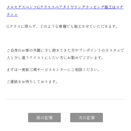
メルセデスベンツGクラススペアタイヤリングラッピング施工はコチ
ラ＞＞
Gクラスに限らず、どのような車種でも施工させていただきます。
ご自身のお車の外観に少し飽きてきた方やワンポイントのカスタムで
人と少し違うテイストにしたい方にお勧めでございます。
まずは一度新三郷サービスセンターにご相談ください。
ご連絡をお待ちしております。
前の記事
次の記事