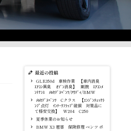
最近の投稿
GLE350d 車検作業 【車内消臭
ｴｱｺﾝ異臭 ｵｿﾞﾝ消臭】 剛腕 ｴｱｺﾝﾒ
ﾝﾃﾅﾝｽ ﾒﾙｾﾃﾞｽﾍﾞﾝﾂ/ｱｳﾃﾞｨ/BMW
ﾒﾙｾﾃﾞｽﾍﾞﾝﾂ Cクラス 【ｴﾝｼﾞﾝﾁｪｯｸﾗ
ﾝﾌﾟ点灯 ｲﾝﾃｰｸﾌﾗｯﾌﾟ破損 対策品に
て格安交換】 W204 C250
夏季休業のお知らせ
BMW X3 雹害 保険修理 ベンツ ポ