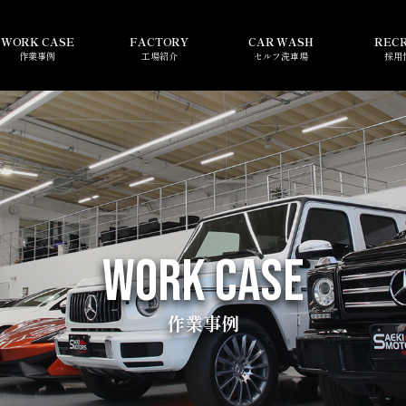
WORK CASE
FACTORY
CAR WASH
REC
作業事例
工場紹介
セルフ洗車場
採用
WORK CASE
作業事例