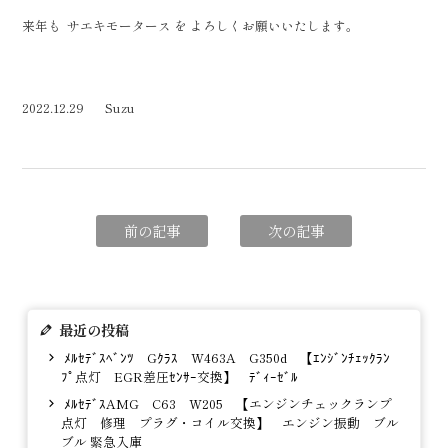
来年も サエキモータース を よろしくお願いいたします。
2022.12.29 Suzu
前の記事
次の記事
最近の投稿
ﾒﾙｾﾃﾞｽﾍﾞﾝﾂ Gｸﾗｽ W463A G350d 【ｴﾝｼﾞﾝﾁｪｯｸﾗﾝ
ﾌﾟ点灯 EGR差圧ｾﾝｻｰ交換】 ﾃﾞｨｰｾﾞﾙ
ﾒﾙｾﾃﾞｽAMG C63 W205 【エンジンチェックランプ
点灯 修理 プラグ・コイル交換】 エンジン振動 ブル
ブル 緊急入庫