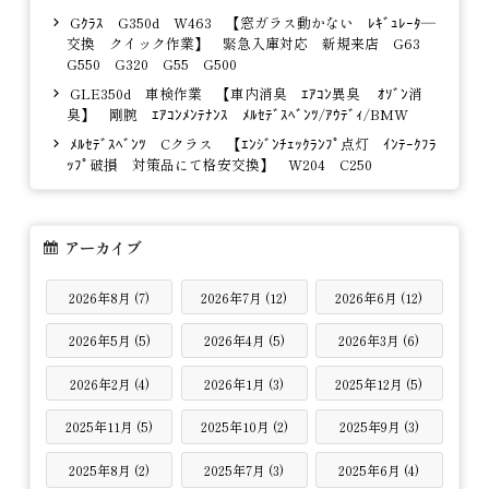
Gｸﾗｽ G350d W463 【窓ガラス動かない ﾚｷﾞｭﾚｰﾀ―
交換 クイック作業】 緊急入庫対応 新規来店 G63
G550 G320 G55 G500
GLE350d 車検作業 【車内消臭 ｴｱｺﾝ異臭 ｵｿﾞﾝ消
臭】 剛腕 ｴｱｺﾝﾒﾝﾃﾅﾝｽ ﾒﾙｾﾃﾞｽﾍﾞﾝﾂ/ｱｳﾃﾞｨ/BMW
ﾒﾙｾﾃﾞｽﾍﾞﾝﾂ Cクラス 【ｴﾝｼﾞﾝﾁｪｯｸﾗﾝﾌﾟ点灯 ｲﾝﾃｰｸﾌﾗ
ｯﾌﾟ破損 対策品にて格安交換】 W204 C250
アーカイブ
2026年8月 (7)
2026年7月 (12)
2026年6月 (12)
2026年5月 (5)
2026年4月 (5)
2026年3月 (6)
2026年2月 (4)
2026年1月 (3)
2025年12月 (5)
2025年11月 (5)
2025年10月 (2)
2025年9月 (3)
2025年8月 (2)
2025年7月 (3)
2025年6月 (4)