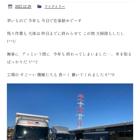
2022.12.29
ファクトリー
早いもので 今年も 今日で仕事納めで～す
残り作業も 大体は 昨日までに終わらせて この間 大掃除もしたし
(^^)/
無事に アッという間に 今年も 終わってしまいました….. 年を取る
ばっかりだ (^^;)
工場の すご～い 機械たちも 良ーく 働いてくれました !(^^)!