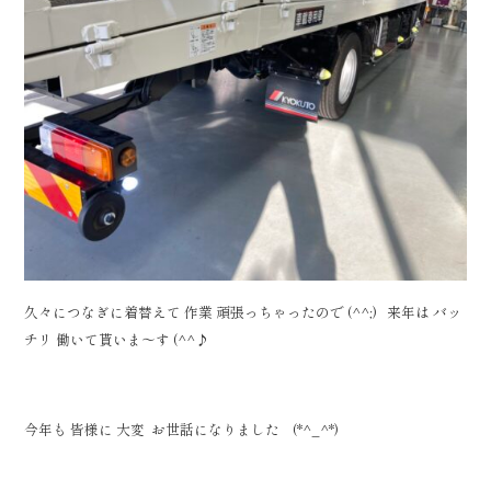
久々につなぎに着替えて 作業 頑張っちゃったので (^^;) 来年は バッ
チリ 働いて貰いま～す (^^♪
今年も 皆様に 大変 お世話になりました (*^_^*)