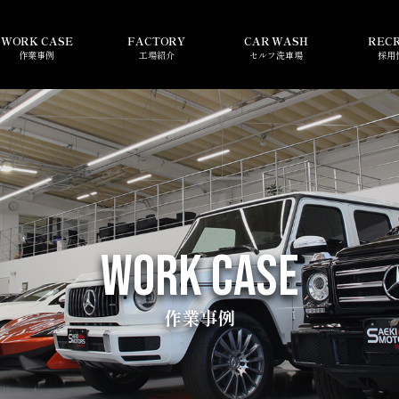
WORK CASE
FACTORY
CAR WASH
REC
作業事例
工場紹介
セルフ洗車場
採用
WORK CASE
作業事例