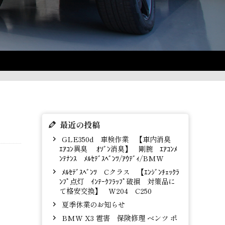
最近の投稿
GLE350d 車検作業 【車内消臭
ｴｱｺﾝ異臭 ｵｿﾞﾝ消臭】 剛腕 ｴｱｺﾝﾒ
ﾝﾃﾅﾝｽ ﾒﾙｾﾃﾞｽﾍﾞﾝﾂ/ｱｳﾃﾞｨ/BMW
ﾒﾙｾﾃﾞｽﾍﾞﾝﾂ Cクラス 【ｴﾝｼﾞﾝﾁｪｯｸﾗ
ﾝﾌﾟ点灯 ｲﾝﾃｰｸﾌﾗｯﾌﾟ破損 対策品に
て格安交換】 W204 C250
夏季休業のお知らせ
BMW X3 雹害 保険修理 ベンツ ポ