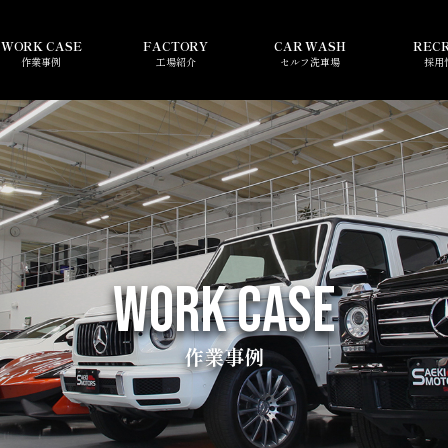
WORK CASE
FACTORY
CAR WASH
REC
作業事例
工場紹介
セルフ洗車場
採用
WORK CASE
作業事例