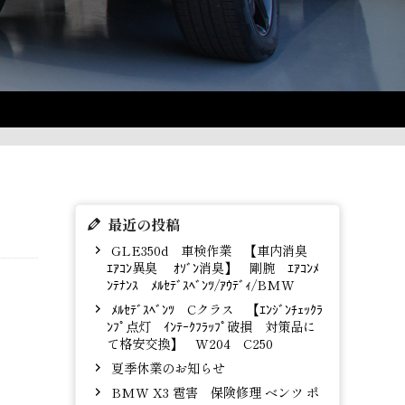
最近の投稿
GLE350d 車検作業 【車内消臭
ｴｱｺﾝ異臭 ｵｿﾞﾝ消臭】 剛腕 ｴｱｺﾝﾒ
ﾝﾃﾅﾝｽ ﾒﾙｾﾃﾞｽﾍﾞﾝﾂ/ｱｳﾃﾞｨ/BMW
ﾒﾙｾﾃﾞｽﾍﾞﾝﾂ Cクラス 【ｴﾝｼﾞﾝﾁｪｯｸﾗ
ﾝﾌﾟ点灯 ｲﾝﾃｰｸﾌﾗｯﾌﾟ破損 対策品に
て格安交換】 W204 C250
夏季休業のお知らせ
BMW X3 雹害 保険修理 ベンツ ポ