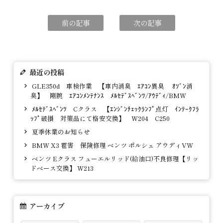
前の記事
次の記事
最近の投稿
GLE350d 車検作業 【車内消臭 ｴｱｺﾝ異臭 ｵｿﾞﾝ消
臭】 剛腕 ｴｱｺﾝﾒﾝﾃﾅﾝｽ ﾒﾙｾﾃﾞｽﾍﾞﾝﾂ/ｱｳﾃﾞｨ/BMW
ﾒﾙｾﾃﾞｽﾍﾞﾝﾂ Cクラス 【ｴﾝｼﾞﾝﾁｪｯｸﾗﾝﾌﾟ点灯 ｲﾝﾃｰｸﾌﾗ
ｯﾌﾟ破損 対策品にて格安交換】 W204 C250
夏季休業のお知らせ
BMW X3 雹害 保険修理 ベンツ ポルシェ アウディVW
ベンツ Eクラス フューエルリッド(給油口)不良修理【リッ
ドベース交換】 W213
アーカイブ