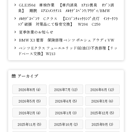
GLE350d 車検作業 【車内消臭 ｴｱｺﾝ異臭 ｵｿﾞﾝ消
臭】 剛腕 ｴｱｺﾝﾒﾝﾃﾅﾝｽ ﾒﾙｾﾃﾞｽﾍﾞﾝﾂ/ｱｳﾃﾞｨ/BMW
ﾒﾙｾﾃﾞｽﾍﾞﾝﾂ Cクラス 【ｴﾝｼﾞﾝﾁｪｯｸﾗﾝﾌﾟ点灯 ｲﾝﾃｰｸﾌﾗ
ｯﾌﾟ破損 対策品にて格安交換】 W204 C250
夏季休業のお知らせ
BMW X3 雹害 保険修理 ベンツ ポルシェ アウディVW
ベンツ Eクラス フューエルリッド(給油口)不良修理【リッ
ドベース交換】 W213
アーカイブ
2026年8月 (4)
2026年7月 (12)
2026年6月 (12)
2026年5月 (5)
2026年4月 (5)
2026年3月 (6)
2026年2月 (4)
2026年1月 (3)
2025年12月 (5)
2025年11月 (5)
2025年10月 (2)
2025年9月 (3)