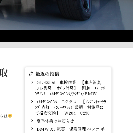
取
最近の投稿
GLE350d 車検作業 【車内消臭
ｴｱｺﾝ異臭 ｵｿﾞﾝ消臭】 剛腕 ｴｱｺﾝﾒ
ﾝﾃﾅﾝｽ ﾒﾙｾﾃﾞｽﾍﾞﾝﾂ/ｱｳﾃﾞｨ/BMW
ﾒﾙｾﾃﾞｽﾍﾞﾝﾂ Cクラス 【ｴﾝｼﾞﾝﾁｪｯｸﾗ
ﾝﾌﾟ点灯 ｲﾝﾃｰｸﾌﾗｯﾌﾟ破損 対策品に
て格安交換】 W204 C250
ちは
夏季休業のお知らせ
BMW X3 雹害 保険修理 ベンツ ポ